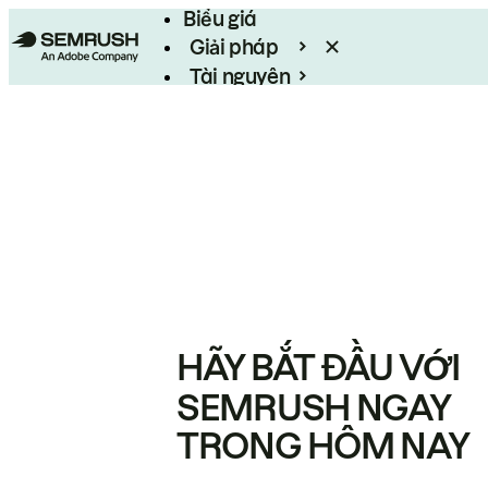
Biểu giá
Giải pháp
Tài nguyên
Enterprise
HÃY BẮT ĐẦU VỚI
SEMRUSH NGAY
TRONG HÔM NAY