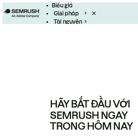
Biểu giá
Giải pháp
Tài nguyên
Enterprise
HÃY BẮT ĐẦU VỚI
SEMRUSH NGAY
TRONG HÔM NAY