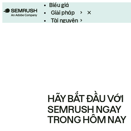
Biểu giá
Giải pháp
Tài nguyên
Enterprise
HÃY BẮT ĐẦU VỚI
SEMRUSH NGAY
TRONG HÔM NAY