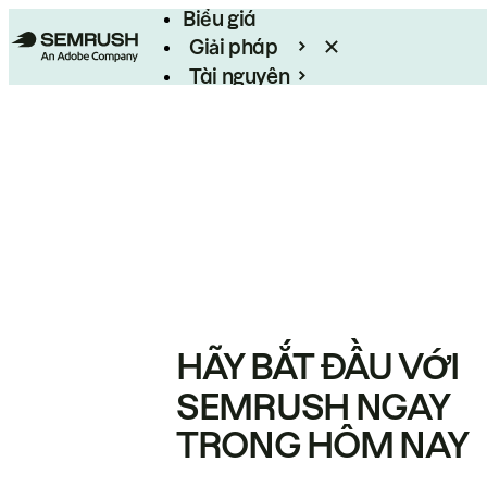
Biểu giá
Giải pháp
Tài nguyên
Enterprise
HÃY BẮT ĐẦU VỚI
SEMRUSH NGAY
TRONG HÔM NAY