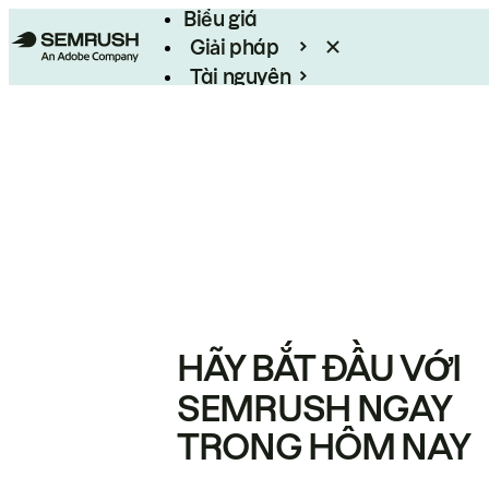
Biểu giá
Giải pháp
Tài nguyên
Enterprise
HÃY BẮT ĐẦU VỚI
SEMRUSH NGAY
TRONG HÔM NAY