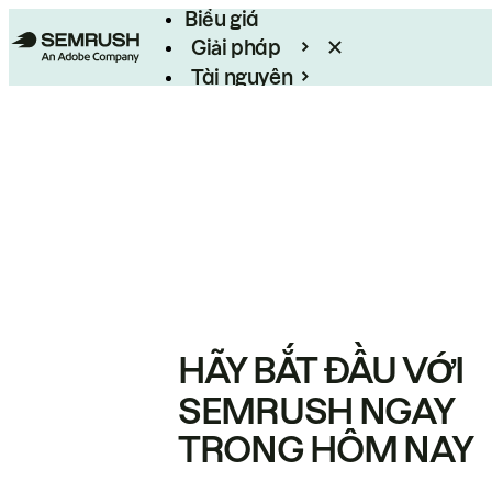
Biểu giá
Giải pháp
Tài nguyên
Enterprise
HÃY BẮT ĐẦU VỚI
SEMRUSH NGAY
TRONG HÔM NAY