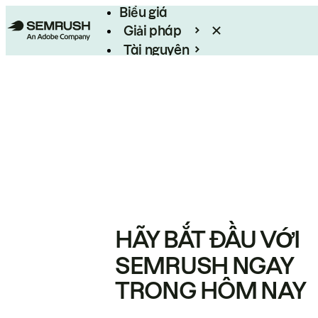
Biểu giá
Giải pháp
Tài nguyên
Enterprise
HÃY BẮT ĐẦU VỚI
SEMRUSH NGAY
TRONG HÔM NAY