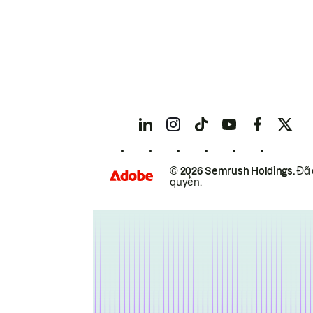
© 2026 Semrush Holdings.
Đã 
quyền.