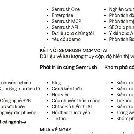
Semrush One
Nghiên cứu 
Enterprise
Phân tích đố
Semrush MCP
Phân tích th
Semrush API
SEO địa phư
Dữ liệu của chúng tôi
Ý kiến của A
Yêu cầu demo
Phân tích B
KẾT NỐI SEMRUSH MCP VỚI AI
Dữ liệu về lưu lượng truy cập, độ hiển thị 
h
Phát triển cùng Semrush
Khám phá cá
ụ chuyên nghiệp
Blog
Kiểm tra 
& Thương mại điện tử
Cơ sở kiến thức
Kiểm tra
y
Học viện
Kiểm tra
 Công nghệ B2B
Câu chuyên thành công
Từ khóa
óc sức khỏe
Chỉ số Độ hiển thị AI
Kiểm tra
nghiệp địa phương
Hội thảo trực tuyến
Trang we
Tin tức
Khám ph
t cả ngành
MUA VÉ NGAY