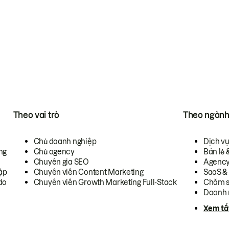
Theo vai trò
Theo ngàn
Chủ doanh nghiệp
Dịch v
ng
Chủ agency
Bán lẻ 
Chuyên gia SEO
Agenc
ập
Chuyên viên Content Marketing
SaaS &
do
Chuyên viên Growth Marketing Full-Stack
Chăm s
Doanh 
Xem tấ