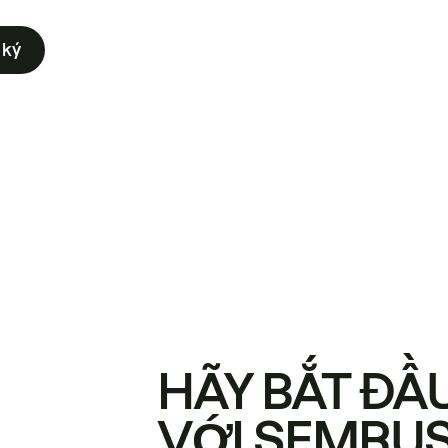
 ký
HÃY BẮT ĐẦ
VỚI SEMRU