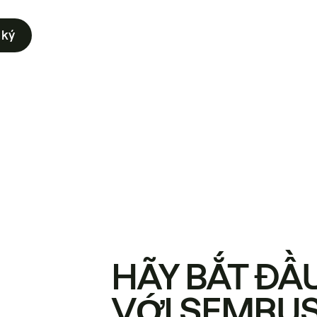
 ký
HÃY BẮT ĐẦ
VỚI SEMRU