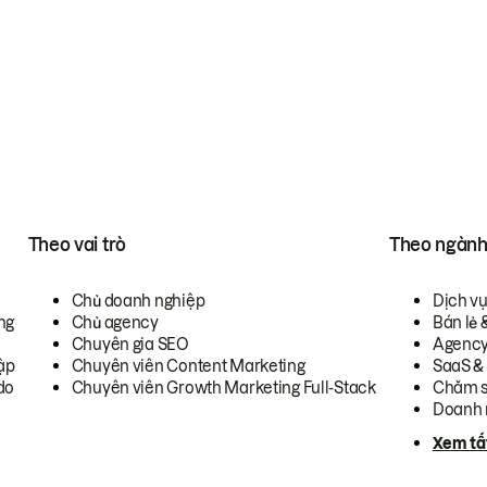
Theo vai trò
Theo ngàn
Chủ doanh nghiệp
Dịch v
ng
Chủ agency
Bán lẻ 
Chuyên gia SEO
Agenc
ập
Chuyên viên Content Marketing
SaaS &
do
Chuyên viên Growth Marketing Full-Stack
Chăm s
Doanh 
Xem tấ