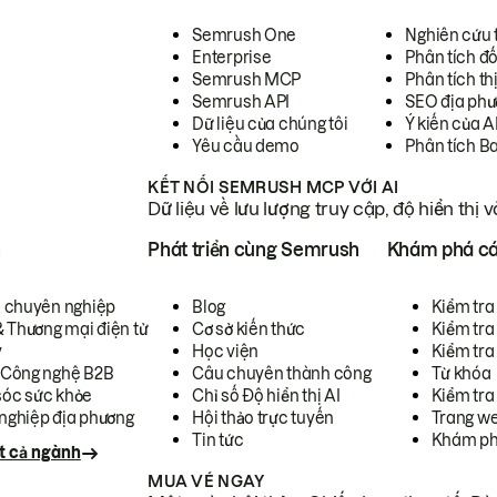
Semrush One
Nghiên cứu 
Enterprise
Phân tích đố
Semrush MCP
Phân tích th
Semrush API
SEO địa phư
Dữ liệu của chúng tôi
Ý kiến của A
Yêu cầu demo
Phân tích B
KẾT NỐI SEMRUSH MCP VỚI AI
Dữ liệu về lưu lượng truy cập, độ hiển thị 
h
Phát triển cùng Semrush
Khám phá cá
ụ chuyên nghiệp
Blog
Kiểm tra 
& Thương mại điện tử
Cơ sở kiến thức
Kiểm tra
y
Học viện
Kiểm tra
 Công nghệ B2B
Câu chuyên thành công
Từ khóa
óc sức khỏe
Chỉ số Độ hiển thị AI
Kiểm tra
nghiệp địa phương
Hội thảo trực tuyến
Trang we
Tin tức
Khám ph
t cả ngành
MUA VÉ NGAY