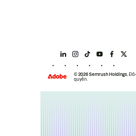
© 2026 Semrush Holdings.
Đã 
quyền.