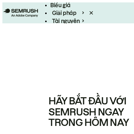
Biểu giá
Giải pháp
Tài nguyên
Enterprise
HÃY BẮT ĐẦU VỚI
SEMRUSH NGAY
TRONG HÔM NAY