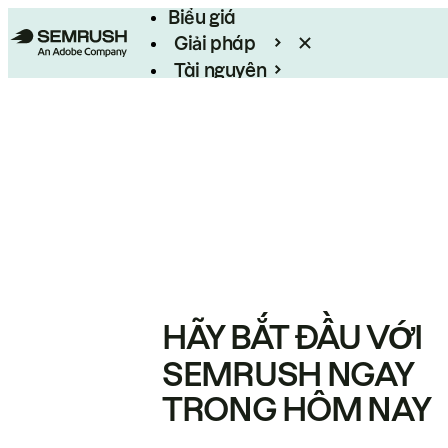
Biểu giá
Giải pháp
Tài nguyên
Enterprise
HÃY BẮT ĐẦU VỚI
SEMRUSH NGAY
TRONG HÔM NAY