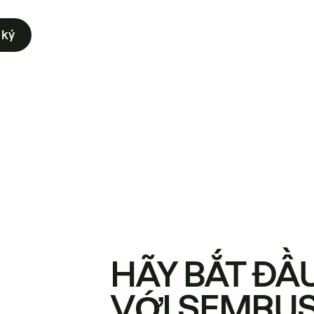
 ký
HÃY BẮT ĐẦ
VỚI SEMRU