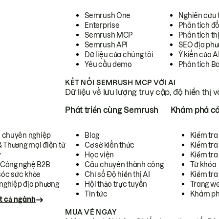
Semrush One
Nghiên cứu 
Enterprise
Phân tích đố
Semrush MCP
Phân tích th
Semrush API
SEO địa phư
Dữ liệu của chúng tôi
Ý kiến của A
Yêu cầu demo
Phân tích B
KẾT NỐI SEMRUSH MCP VỚI AI
Dữ liệu về lưu lượng truy cập, độ hiển thị 
h
Phát triển cùng Semrush
Khám phá cá
ụ chuyên nghiệp
Blog
Kiểm tra 
& Thương mại điện tử
Cơ sở kiến thức
Kiểm tra
y
Học viện
Kiểm tra
 Công nghệ B2B
Câu chuyên thành công
Từ khóa
óc sức khỏe
Chỉ số Độ hiển thị AI
Kiểm tra
nghiệp địa phương
Hội thảo trực tuyến
Trang we
Tin tức
Khám ph
t cả ngành
MUA VÉ NGAY