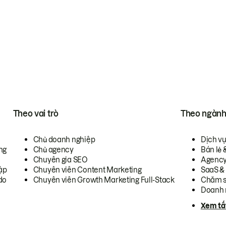
Theo vai trò
Theo ngàn
Chủ doanh nghiệp
Dịch v
ng
Chủ agency
Bán lẻ 
Chuyên gia SEO
Agenc
ập
Chuyên viên Content Marketing
SaaS &
do
Chuyên viên Growth Marketing Full-Stack
Chăm s
Doanh 
Xem tấ