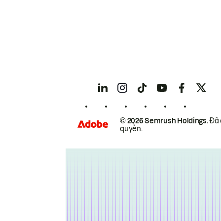
© 2026 Semrush Holdings.
Đã 
quyền.