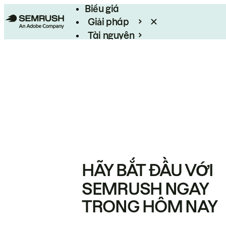
Biểu giá
Giải pháp
Tài nguyên
Enterprise
HÃY BẮT ĐẦU VỚI
SEMRUSH NGAY
TRONG HÔM NAY