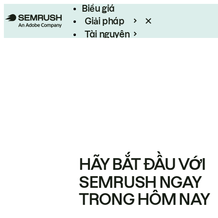
Biểu giá
Giải pháp
Tài nguyên
Enterprise
HÃY BẮT ĐẦU VỚI
SEMRUSH NGAY
TRONG HÔM NAY