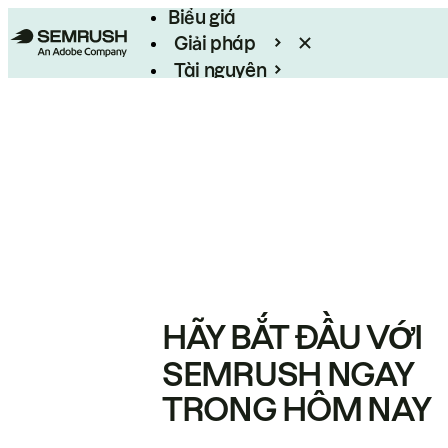
Biểu giá
Giải pháp
Tài nguyên
Enterprise
HÃY BẮT ĐẦU VỚI
SEMRUSH NGAY
TRONG HÔM NAY