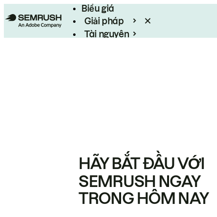
Biểu giá
Giải pháp
Tài nguyên
Enterprise
HÃY BẮT ĐẦU VỚI
SEMRUSH NGAY
TRONG HÔM NAY