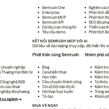
Semrush One
Nghiên cứu 
Enterprise
Phân tích đố
Semrush MCP
Phân tích th
Semrush API
SEO địa phư
Dữ liệu của chúng tôi
Ý kiến của A
Yêu cầu demo
Phân tích B
KẾT NỐI SEMRUSH MCP VỚI AI
Dữ liệu về lưu lượng truy cập, độ hiển thị 
h
Phát triển cùng Semrush
Khám phá cá
ụ chuyên nghiệp
Blog
Kiểm tra 
& Thương mại điện tử
Cơ sở kiến thức
Kiểm tra
y
Học viện
Kiểm tra
 Công nghệ B2B
Câu chuyên thành công
Từ khóa
óc sức khỏe
Chỉ số Độ hiển thị AI
Kiểm tra
nghiệp địa phương
Hội thảo trực tuyến
Trang we
Tin tức
Khám ph
t cả ngành
MUA VÉ NGAY