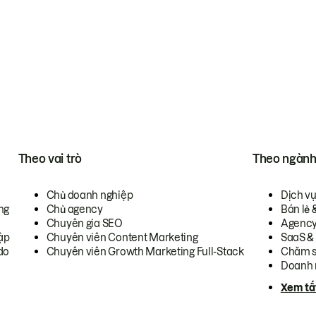
Theo vai trò
Theo ngàn
Chủ doanh nghiệp
Dịch v
ng
Chủ agency
Bán lẻ 
Chuyên gia SEO
Agenc
ập
Chuyên viên Content Marketing
SaaS &
do
Chuyên viên Growth Marketing Full-Stack
Chăm s
Doanh 
Xem tấ