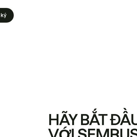
 ký
HÃY BẮT ĐẦ
VỚI SEMRU