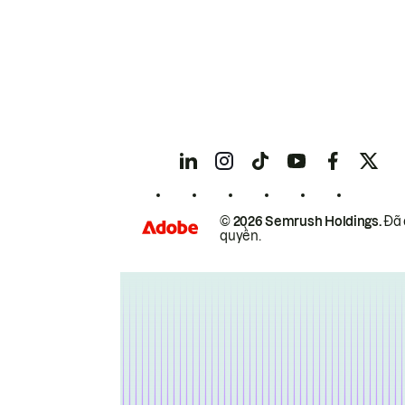
© 2026 Semrush Holdings.
Đã 
quyền.