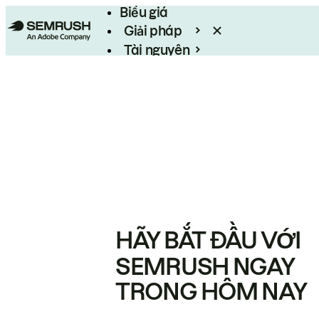
Biểu giá
Giải pháp
Tài nguyên
Enterprise
HÃY BẮT ĐẦU VỚI
SEMRUSH NGAY
TRONG HÔM NAY