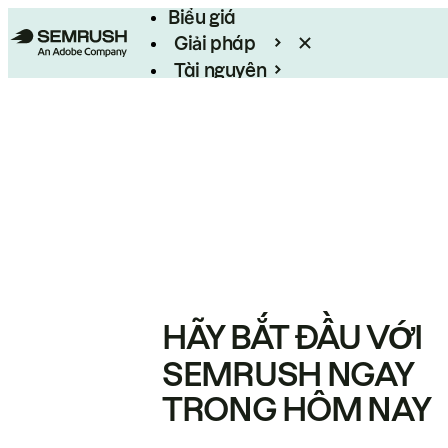
Biểu giá
Giải pháp
Tài nguyên
Enterprise
HÃY BẮT ĐẦU VỚI
SEMRUSH NGAY
TRONG HÔM NAY