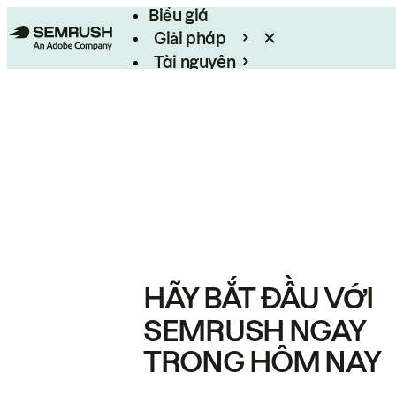
Biểu giá
Giải pháp
Tài nguyên
Enterprise
HÃY BẮT ĐẦU VỚI
SEMRUSH NGAY
TRONG HÔM NAY