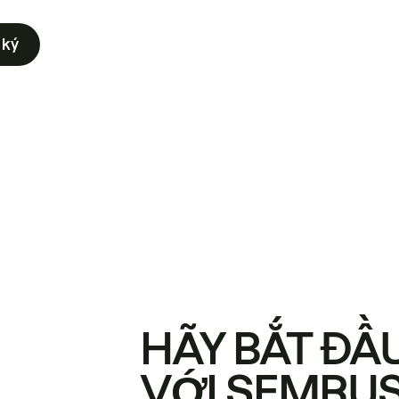
 ký
HÃY BẮT ĐẦ
VỚI SEMRU