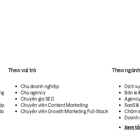
Theo vai trò
Theo ngàn
Chủ doanh nghiệp
Dịch v
ng
Chủ agency
Bán lẻ 
Chuyên gia SEO
Agenc
ập
Chuyên viên Content Marketing
SaaS &
do
Chuyên viên Growth Marketing Full-Stack
Chăm s
Doanh 
Xem tấ