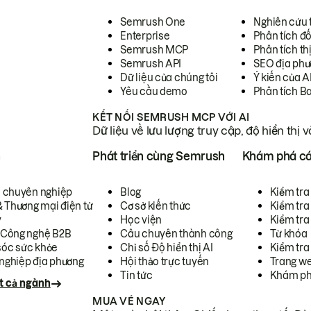
Semrush One
Nghiên cứu 
Enterprise
Phân tích đố
Semrush MCP
Phân tích th
Semrush API
SEO địa phư
Dữ liệu của chúng tôi
Ý kiến của A
Yêu cầu demo
Phân tích B
KẾT NỐI SEMRUSH MCP VỚI AI
Dữ liệu về lưu lượng truy cập, độ hiển thị 
h
Phát triển cùng Semrush
Khám phá cá
ụ chuyên nghiệp
Blog
Kiểm tra 
& Thương mại điện tử
Cơ sở kiến thức
Kiểm tra
y
Học viện
Kiểm tra
 Công nghệ B2B
Câu chuyên thành công
Từ khóa
óc sức khỏe
Chỉ số Độ hiển thị AI
Kiểm tra
nghiệp địa phương
Hội thảo trực tuyến
Trang we
Tin tức
Khám ph
t cả ngành
MUA VÉ NGAY