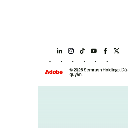
© 2026 Semrush Holdings.
Đã 
quyền.