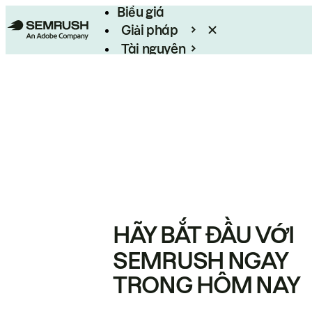
Biểu giá
Giải pháp
Tài nguyên
Enterprise
HÃY BẮT ĐẦU VỚI
SEMRUSH NGAY
TRONG HÔM NAY