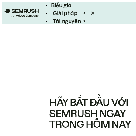
Biểu giá
Giải pháp
Tài nguyên
Enterprise
HÃY BẮT ĐẦU VỚI
SEMRUSH NGAY
TRONG HÔM NAY