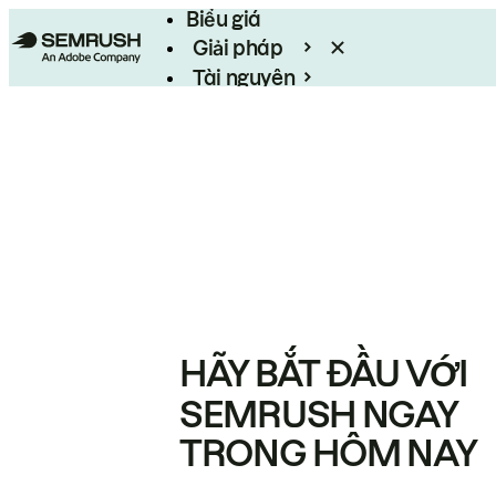
Biểu giá
Giải pháp
Tài nguyên
Enterprise
HÃY BẮT ĐẦU VỚI
SEMRUSH NGAY
TRONG HÔM NAY