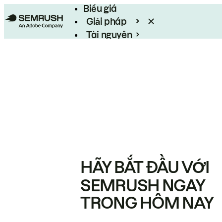
Biểu giá
Giải pháp
Tài nguyên
Enterprise
HÃY BẮT ĐẦU VỚI
SEMRUSH NGAY
TRONG HÔM NAY