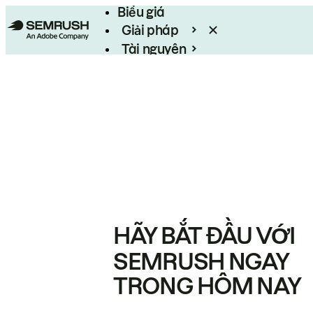
Biểu giá
Giải pháp
Tài nguyên
Enterprise
HÃY BẮT ĐẦU VỚI
SEMRUSH NGAY
TRONG HÔM NAY