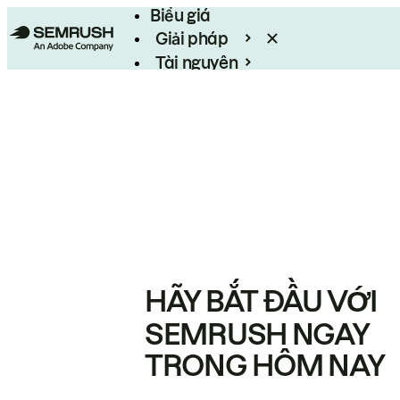
Biểu giá
Giải pháp
Tài nguyên
Enterprise
HÃY BẮT ĐẦU VỚI
SEMRUSH NGAY
TRONG HÔM NAY