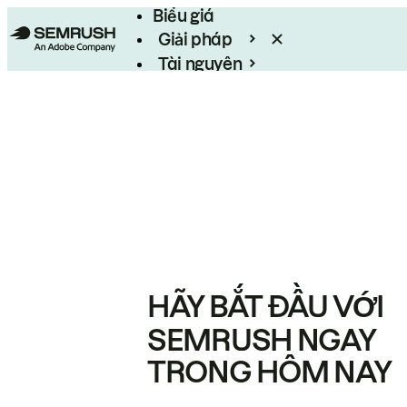
Biểu giá
Giải pháp
Tài nguyên
Enterprise
HÃY BẮT ĐẦU VỚI
SEMRUSH NGAY
TRONG HÔM NAY