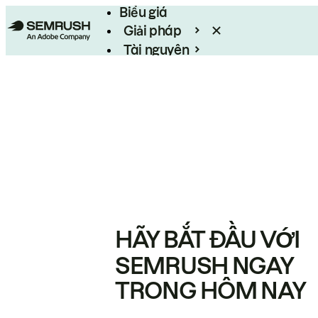
Biểu giá
Giải pháp
Tài nguyên
Enterprise
HÃY BẮT ĐẦU VỚI
SEMRUSH NGAY
TRONG HÔM NAY