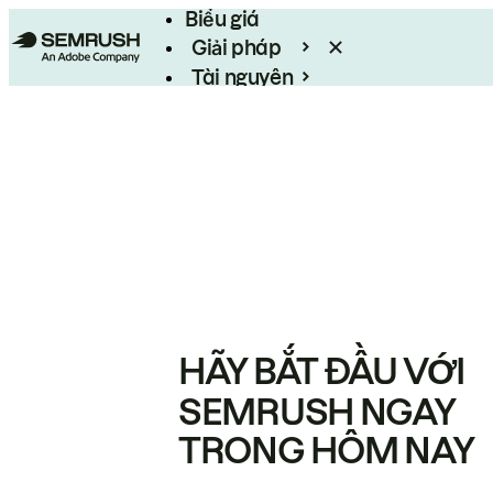
Biểu giá
Giải pháp
Tài nguyên
Enterprise
HÃY BẮT ĐẦU VỚI
SEMRUSH NGAY
TRONG HÔM NAY