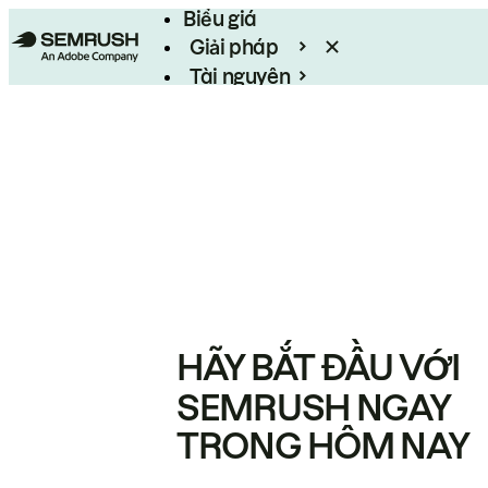
Biểu giá
Giải pháp
Tài nguyên
Enterprise
HÃY BẮT ĐẦU VỚI
SEMRUSH NGAY
TRONG HÔM NAY