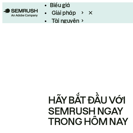
Biểu giá
Giải pháp
Tài nguyên
Enterprise
HÃY BẮT ĐẦU VỚI
SEMRUSH NGAY
TRONG HÔM NAY