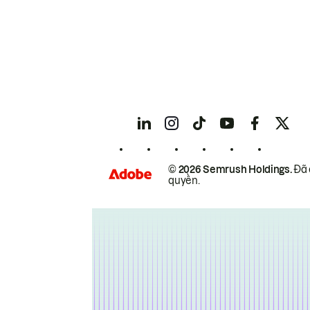
© 2026 Semrush Holdings.
Đã 
quyền.