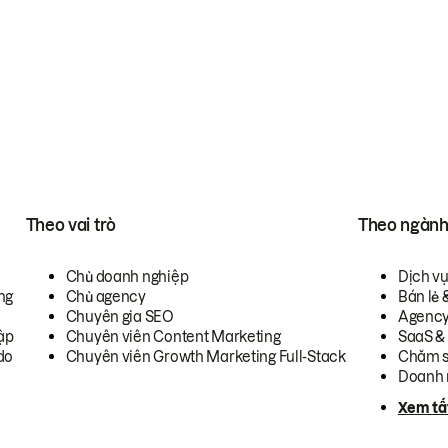
Theo vai trò
Theo ngàn
Chủ doanh nghiệp
Dịch v
ng
Chủ agency
Bán lẻ 
Chuyên gia SEO
Agenc
ập
Chuyên viên Content Marketing
SaaS &
do
Chuyên viên Growth Marketing Full-Stack
Chăm s
Doanh 
Xem tấ