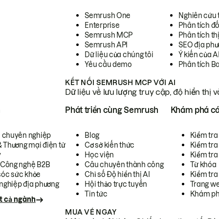
Semrush One
Nghiên cứu 
Enterprise
Phân tích đố
Semrush MCP
Phân tích th
Semrush API
SEO địa phư
Dữ liệu của chúng tôi
Ý kiến của A
Yêu cầu demo
Phân tích B
KẾT NỐI SEMRUSH MCP VỚI AI
Dữ liệu về lưu lượng truy cập, độ hiển thị 
h
Phát triển cùng Semrush
Khám phá cá
ụ chuyên nghiệp
Blog
Kiểm tra 
& Thương mại điện tử
Cơ sở kiến thức
Kiểm tra
y
Học viện
Kiểm tra
 Công nghệ B2B
Câu chuyên thành công
Từ khóa
óc sức khỏe
Chỉ số Độ hiển thị AI
Kiểm tra
nghiệp địa phương
Hội thảo trực tuyến
Trang we
Tin tức
Khám ph
t cả ngành
MUA VÉ NGAY