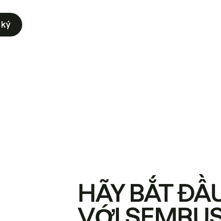
 ký
HÃY BẮT ĐẦ
VỚI SEMRU