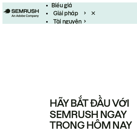
Biểu giá
Giải pháp
Tài nguyên
Enterprise
HÃY BẮT ĐẦU VỚI
SEMRUSH NGAY
TRONG HÔM NAY