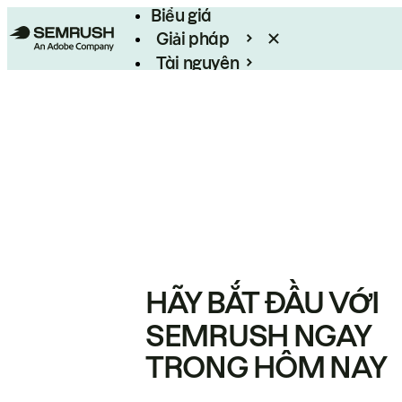
Biểu giá
Giải pháp
Tài nguyên
Enterprise
HÃY BẮT ĐẦU VỚI
SEMRUSH NGAY
TRONG HÔM NAY