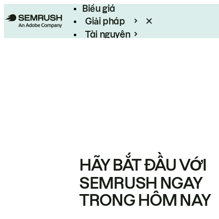
Biểu giá
Giải pháp
Tài nguyên
Enterprise
HÃY BẮT ĐẦU VỚI
SEMRUSH NGAY
TRONG HÔM NAY