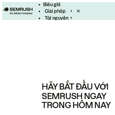
Biểu giá
Giải pháp
Tài nguyên
Enterprise
HÃY BẮT ĐẦU VỚI
SEMRUSH NGAY
TRONG HÔM NAY