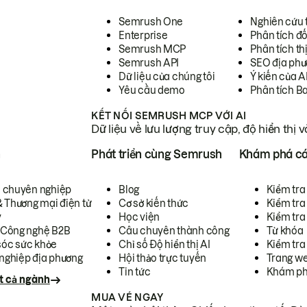
Semrush One
Nghiên cứu 
Enterprise
Phân tích đố
Semrush MCP
Phân tích th
Semrush API
SEO địa phư
Dữ liệu của chúng tôi
Ý kiến của A
Yêu cầu demo
Phân tích B
KẾT NỐI SEMRUSH MCP VỚI AI
Dữ liệu về lưu lượng truy cập, độ hiển thị 
h
Phát triển cùng Semrush
Khám phá cá
ụ chuyên nghiệp
Blog
Kiểm tra 
& Thương mại điện tử
Cơ sở kiến thức
Kiểm tra
y
Học viện
Kiểm tra
 Công nghệ B2B
Câu chuyên thành công
Từ khóa
óc sức khỏe
Chỉ số Độ hiển thị AI
Kiểm tra
nghiệp địa phương
Hội thảo trực tuyến
Trang we
Tin tức
Khám ph
t cả ngành
MUA VÉ NGAY