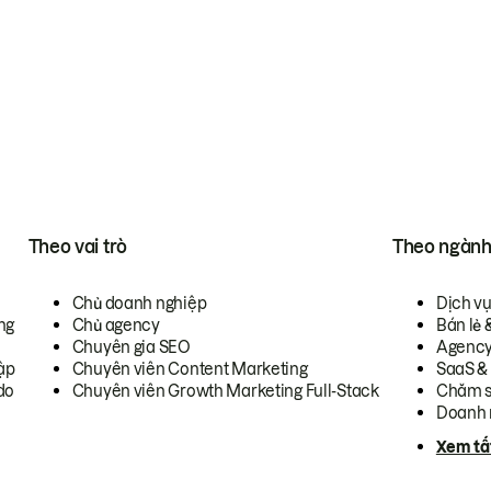
Theo vai trò
Theo ngàn
Chủ doanh nghiệp
Dịch v
ng
Chủ agency
Bán lẻ 
Chuyên gia SEO
Agenc
ập
Chuyên viên Content Marketing
SaaS &
do
Chuyên viên Growth Marketing Full-Stack
Chăm s
Doanh 
Xem tấ