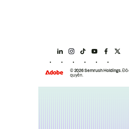
© 2026 Semrush Holdings.
Đã 
quyền.