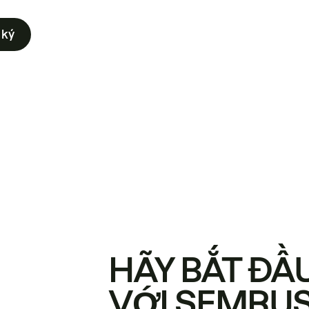
 ký
HÃY BẮT ĐẦ
VỚI SEMRU