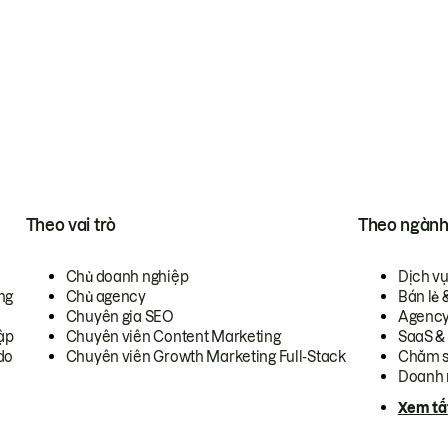
Theo vai trò
Theo ngàn
Chủ doanh nghiệp
Dịch v
ng
Chủ agency
Bán lẻ 
Chuyên gia SEO
Agenc
ập
Chuyên viên Content Marketing
SaaS &
do
Chuyên viên Growth Marketing Full-Stack
Chăm s
Doanh 
Xem tấ