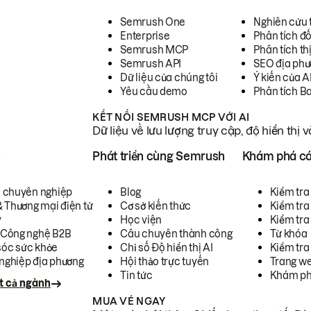
Semrush One
Nghiên cứu 
Enterprise
Phân tích đố
Semrush MCP
Phân tích th
Semrush API
SEO địa phư
Dữ liệu của chúng tôi
Ý kiến của A
Yêu cầu demo
Phân tích B
KẾT NỐI SEMRUSH MCP VỚI AI
Dữ liệu về lưu lượng truy cập, độ hiển thị 
h
Phát triển cùng Semrush
Khám phá cá
ụ chuyên nghiệp
Blog
Kiểm tra 
& Thương mại điện tử
Cơ sở kiến thức
Kiểm tra
y
Học viện
Kiểm tra
 Công nghệ B2B
Câu chuyên thành công
Từ khóa
óc sức khỏe
Chỉ số Độ hiển thị AI
Kiểm tra
nghiệp địa phương
Hội thảo trực tuyến
Trang we
Tin tức
Khám ph
t cả ngành
MUA VÉ NGAY