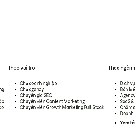
Theo vai trò
Theo ngàn
Chủ doanh nghiệp
Dịch v
ng
Chủ agency
Bán lẻ 
Chuyên gia SEO
Agenc
ập
Chuyên viên Content Marketing
SaaS &
do
Chuyên viên Growth Marketing Full-Stack
Chăm s
Doanh 
Xem tấ