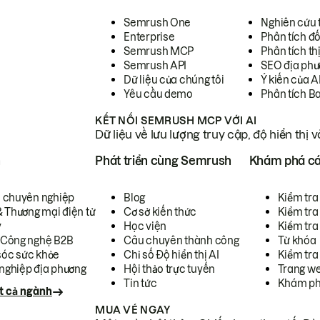
Semrush One
Nghiên cứu 
Enterprise
Phân tích đố
Semrush MCP
Phân tích th
Semrush API
SEO địa phư
Dữ liệu của chúng tôi
Ý kiến của A
Yêu cầu demo
Phân tích B
KẾT NỐI SEMRUSH MCP VỚI AI
Dữ liệu về lưu lượng truy cập, độ hiển thị 
h
Phát triển cùng Semrush
Khám phá cá
ụ chuyên nghiệp
Blog
Kiểm tra 
& Thương mại điện tử
Cơ sở kiến thức
Kiểm tra
y
Học viện
Kiểm tra
 Công nghệ B2B
Câu chuyên thành công
Từ khóa
óc sức khỏe
Chỉ số Độ hiển thị AI
Kiểm tra
nghiệp địa phương
Hội thảo trực tuyến
Trang we
Tin tức
Khám ph
t cả ngành
MUA VÉ NGAY