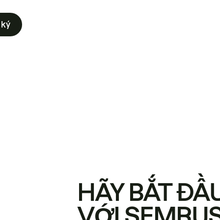
 ký
HÃY BẮT ĐẦ
VỚI SEMRU