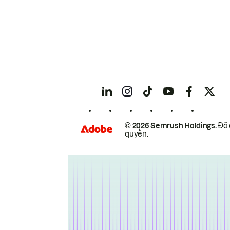
© 2026 Semrush Holdings.
Đã 
quyền.