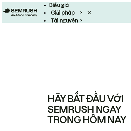
Biểu giá
Giải pháp
Tài nguyên
Enterprise
HÃY BẮT ĐẦU VỚI
SEMRUSH NGAY
TRONG HÔM NAY