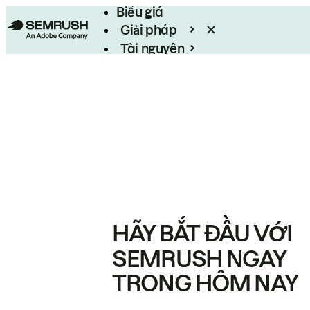
Biểu giá
Giải pháp
Tài nguyên
Enterprise
HÃY BẮT ĐẦU VỚI
SEMRUSH NGAY
TRONG HÔM NAY