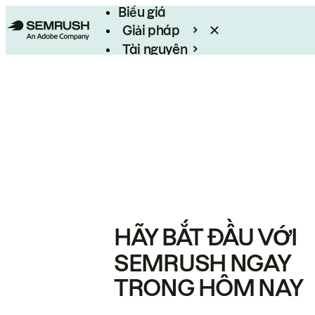
Biểu giá
Giải pháp
Tài nguyên
Enterprise
HÃY BẮT ĐẦU VỚI
SEMRUSH NGAY
TRONG HÔM NAY