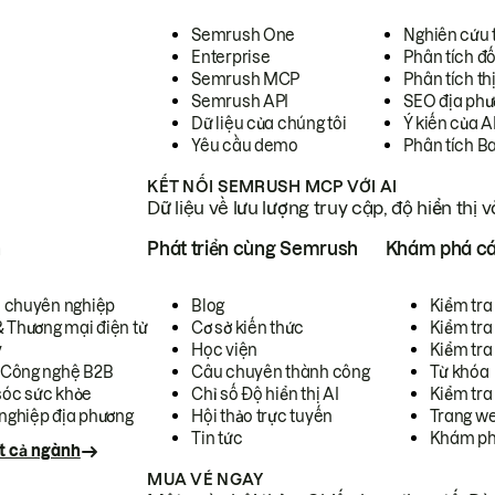
Semrush One
Nghiên cứu 
Enterprise
Phân tích đố
Semrush MCP
Phân tích th
Semrush API
SEO địa phư
Dữ liệu của chúng tôi
Ý kiến của A
Yêu cầu demo
Phân tích B
KẾT NỐI SEMRUSH MCP VỚI AI
Dữ liệu về lưu lượng truy cập, độ hiển thị 
h
Phát triển cùng Semrush
Khám phá cá
ụ chuyên nghiệp
Blog
Kiểm tra 
& Thương mại điện tử
Cơ sở kiến thức
Kiểm tra
y
Học viện
Kiểm tra
 Công nghệ B2B
Câu chuyên thành công
Từ khóa
óc sức khỏe
Chỉ số Độ hiển thị AI
Kiểm tra
nghiệp địa phương
Hội thảo trực tuyến
Trang we
Tin tức
Khám ph
t cả ngành
MUA VÉ NGAY