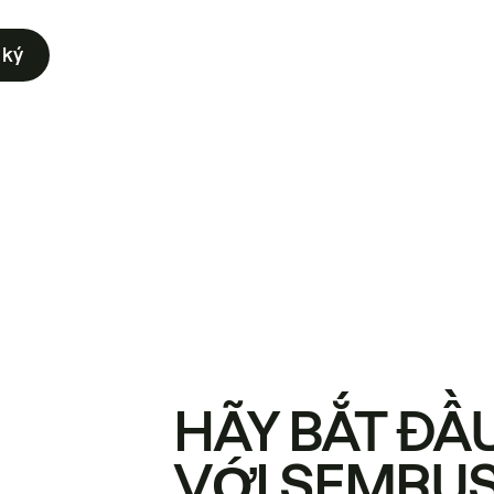
 ký
HÃY BẮT ĐẦ
VỚI SEMRU