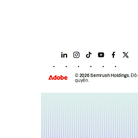
© 2026 Semrush Holdings.
Đã 
quyền.