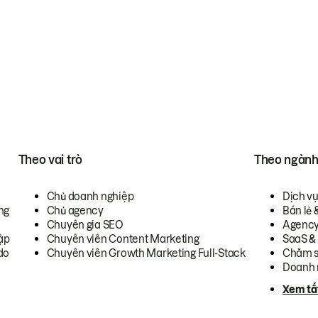
Theo vai trò
Theo ngàn
Chủ doanh nghiệp
Dịch v
ng
Chủ agency
Bán lẻ 
Chuyên gia SEO
Agenc
ập
Chuyên viên Content Marketing
SaaS &
do
Chuyên viên Growth Marketing Full-Stack
Chăm s
Doanh 
Xem tấ