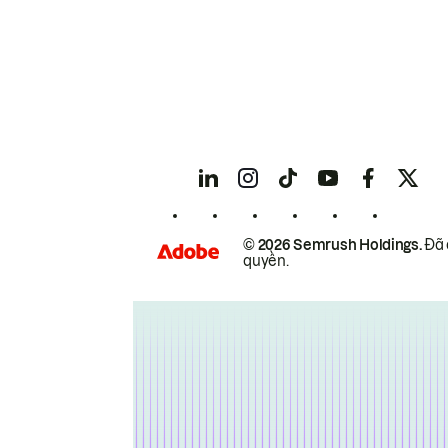
© 2026 Semrush Holdings.
Đã 
quyền.