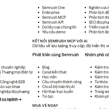
Semrush One
Nghiên cứu 
Enterprise
Phân tích đố
Semrush MCP
Phân tích th
Semrush API
SEO địa phư
Dữ liệu của chúng tôi
Ý kiến của A
Yêu cầu demo
Phân tích B
KẾT NỐI SEMRUSH MCP VỚI AI
Dữ liệu về lưu lượng truy cập, độ hiển thị 
h
Phát triển cùng Semrush
Khám phá cá
ụ chuyên nghiệp
Blog
Kiểm tra 
& Thương mại điện tử
Cơ sở kiến thức
Kiểm tra
y
Học viện
Kiểm tra
 Công nghệ B2B
Câu chuyên thành công
Từ khóa
óc sức khỏe
Chỉ số Độ hiển thị AI
Kiểm tra
nghiệp địa phương
Hội thảo trực tuyến
Trang we
Tin tức
Khám ph
t cả ngành
MUA VÉ NGAY