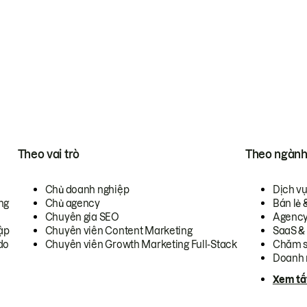
Theo vai trò
Theo ngàn
Chủ doanh nghiệp
Dịch v
ng
Chủ agency
Bán lẻ 
Chuyên gia SEO
Agenc
ập
Chuyên viên Content Marketing
SaaS &
do
Chuyên viên Growth Marketing Full-Stack
Chăm s
Doanh 
Xem tấ