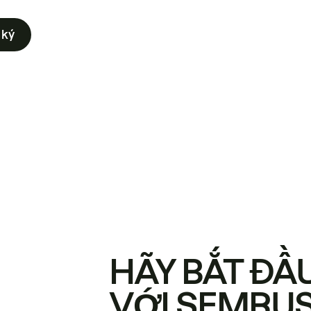
 ký
HÃY BẮT ĐẦ
VỚI SEMRU