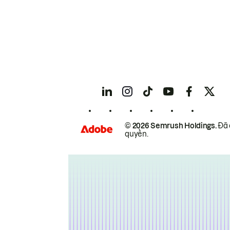
© 2026 Semrush Holdings.
Đã 
quyền.