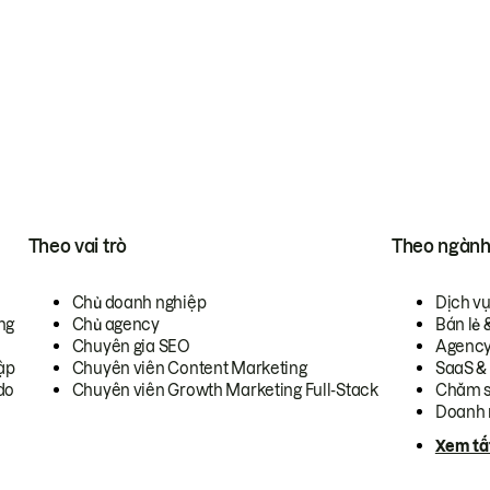
Theo vai trò
Theo ngàn
Chủ doanh nghiệp
Dịch v
ng
Chủ agency
Bán lẻ 
Chuyên gia SEO
Agenc
ập
Chuyên viên Content Marketing
SaaS &
do
Chuyên viên Growth Marketing Full-Stack
Chăm s
Doanh 
Xem tấ