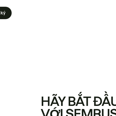
 ký
HÃY BẮT ĐẦ
VỚI SEMRU