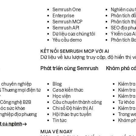
Semrush One
Nghiên cứu 
Enterprise
Phân tích đố
Semrush MCP
Phân tích th
Semrush API
SEO địa phư
Dữ liệu của chúng tôi
Ý kiến của A
Yêu cầu demo
Phân tích B
KẾT NỐI SEMRUSH MCP VỚI AI
Dữ liệu về lưu lượng truy cập, độ hiển thị 
h
Phát triển cùng Semrush
Khám phá cá
ụ chuyên nghiệp
Blog
Kiểm tra 
& Thương mại điện tử
Cơ sở kiến thức
Kiểm tra
y
Học viện
Kiểm tra
 Công nghệ B2B
Câu chuyên thành công
Từ khóa
óc sức khỏe
Chỉ số Độ hiển thị AI
Kiểm tra
nghiệp địa phương
Hội thảo trực tuyến
Trang we
Tin tức
Khám ph
t cả ngành
MUA VÉ NGAY