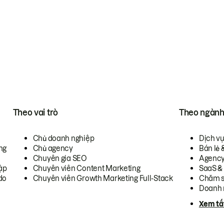
Theo vai trò
Theo ngàn
Chủ doanh nghiệp
Dịch v
ng
Chủ agency
Bán lẻ 
Chuyên gia SEO
Agenc
ập
Chuyên viên Content Marketing
SaaS &
do
Chuyên viên Growth Marketing Full-Stack
Chăm s
Doanh 
Xem tấ