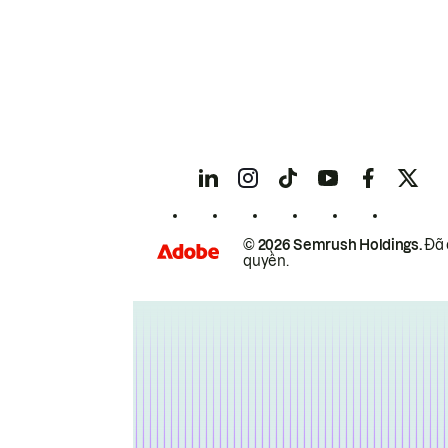
© 2026 Semrush Holdings.
Đã 
quyền.