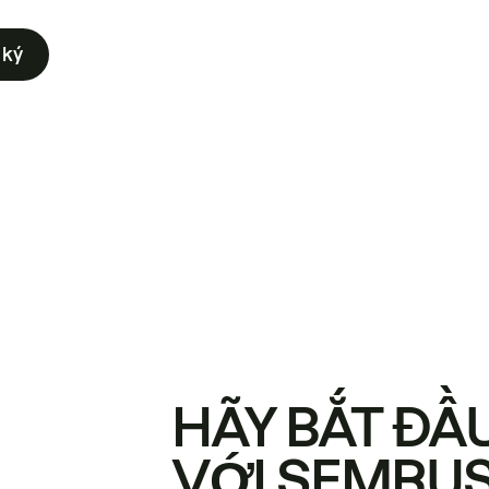
 ký
HÃY BẮT ĐẦ
VỚI SEMRU