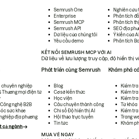
Semrush One
Nghiên cứu 
Enterprise
Phân tích đố
Semrush MCP
Phân tích th
Semrush API
SEO địa phư
Dữ liệu của chúng tôi
Ý kiến của A
Yêu cầu demo
Phân tích B
KẾT NỐI SEMRUSH MCP VỚI AI
Dữ liệu về lưu lượng truy cập, độ hiển thị 
h
Phát triển cùng Semrush
Khám phá cá
ụ chuyên nghiệp
Blog
Kiểm tra 
& Thương mại điện tử
Cơ sở kiến thức
Kiểm tra
y
Học viện
Kiểm tra
 Công nghệ B2B
Câu chuyên thành công
Từ khóa
óc sức khỏe
Chỉ số Độ hiển thị AI
Kiểm tra
nghiệp địa phương
Hội thảo trực tuyến
Trang we
Tin tức
Khám ph
t cả ngành
MUA VÉ NGAY