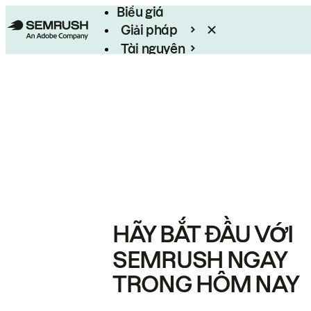
Biểu giá
Giải pháp
Tài nguyên
Enterprise
HÃY BẮT ĐẦU VỚI
SEMRUSH NGAY
TRONG HÔM NAY