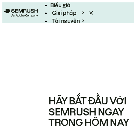
Biểu giá
Giải pháp
Tài nguyên
Enterprise
HÃY BẮT ĐẦU VỚI
SEMRUSH NGAY
TRONG HÔM NAY