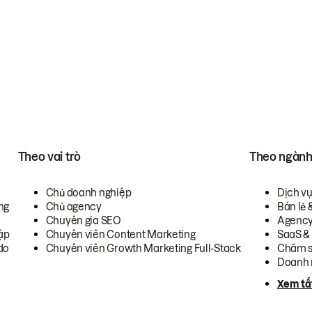
Theo vai trò
Theo ngàn
Chủ doanh nghiệp
Dịch v
ng
Chủ agency
Bán lẻ 
Chuyên gia SEO
Agenc
ập
Chuyên viên Content Marketing
SaaS &
do
Chuyên viên Growth Marketing Full-Stack
Chăm s
Doanh 
Xem tấ