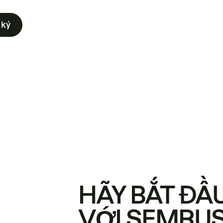
 ký
HÃY BẮT ĐẦ
VỚI SEMRU