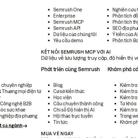
Semrush One
Nghiên cứu 
Enterprise
Phân tích đố
Semrush MCP
Phân tích th
Semrush API
SEO địa phư
Dữ liệu của chúng tôi
Ý kiến của A
Yêu cầu demo
Phân tích B
KẾT NỐI SEMRUSH MCP VỚI AI
Dữ liệu về lưu lượng truy cập, độ hiển thị 
h
Phát triển cùng Semrush
Khám phá cá
ụ chuyên nghiệp
Blog
Kiểm tra 
& Thương mại điện tử
Cơ sở kiến thức
Kiểm tra
y
Học viện
Kiểm tra
 Công nghệ B2B
Câu chuyên thành công
Từ khóa
óc sức khỏe
Chỉ số Độ hiển thị AI
Kiểm tra
nghiệp địa phương
Hội thảo trực tuyến
Trang we
Tin tức
Khám ph
t cả ngành
MUA VÉ NGAY